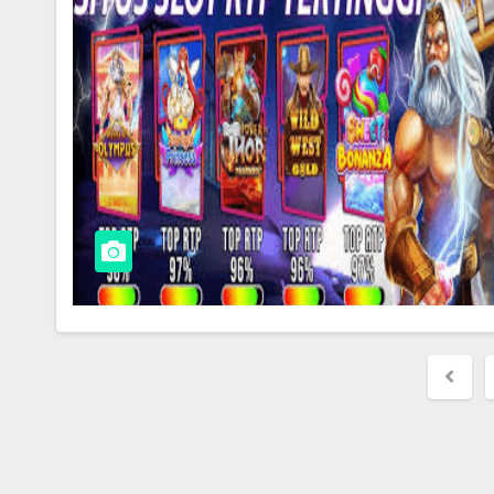
Pagi
pos