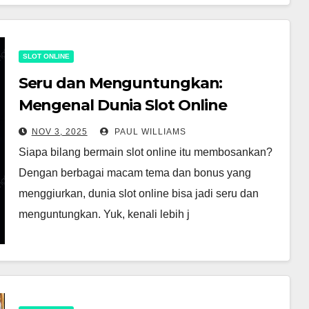
SLOT ONLINE
Seru dan Menguntungkan:
Mengenal Dunia Slot Online
NOV 3, 2025
PAUL WILLIAMS
Siapa bilang bermain slot online itu membosankan?
Dengan berbagai macam tema dan bonus yang
menggiurkan, dunia slot online bisa jadi seru dan
menguntungkan. Yuk, kenali lebih j