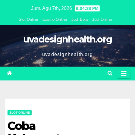
Skip
Jum. Agu 7th, 2026
6:04:39 PM
to
Slot Online
Casino Online
Judi Bola
Judi Online
content
uvadesignhealth.org
uvadesignhealth.org
SLOT ONLINE
Coba