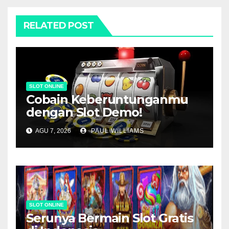
RELATED POST
SLOT ONLINE
Cobain Keberuntunganmu
dengan Slot Demo!
AGU 7, 2026
PAUL WILLIAMS
SLOT ONLINE
Serunya Bermain Slot Gratis