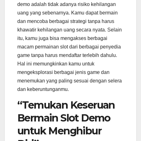
demo adalah tidak adanya risiko kehilangan
uang yang sebenarnya. Kamu dapat bermain
dan mencoba berbagai strategi tanpa harus
khawatir kehilangan uang secara nyata. Selain
itu, kamu juga bisa mengakses berbagai
macam permainan slot dari berbagai penyedia
game tanpa harus mendaftar terlebih dahulu.
Hal ini memungkinkan kamu untuk
mengeksplorasi berbagai jenis game dan
menemukan yang paling sesuai dengan selera
dan keberuntunganmu.
“Temukan Keseruan
Bermain Slot Demo
untuk Menghibur