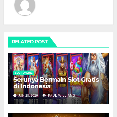
RELATED POST
SLOT ONLINE
Serunya Bermain Slot Gratis
di Indonesia
JUN 28, 2026
PAUL WILLIAMS