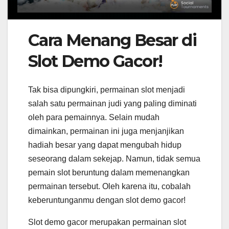
Cara Menang Besar di
Slot Demo Gacor!
Tak bisa dipungkiri, permainan slot menjadi
salah satu permainan judi yang paling diminati
oleh para pemainnya. Selain mudah
dimainkan, permainan ini juga menjanjikan
hadiah besar yang dapat mengubah hidup
seseorang dalam sekejap. Namun, tidak semua
pemain slot beruntung dalam memenangkan
permainan tersebut. Oleh karena itu, cobalah
keberuntunganmu dengan slot demo gacor!
Slot demo gacor merupakan permainan slot