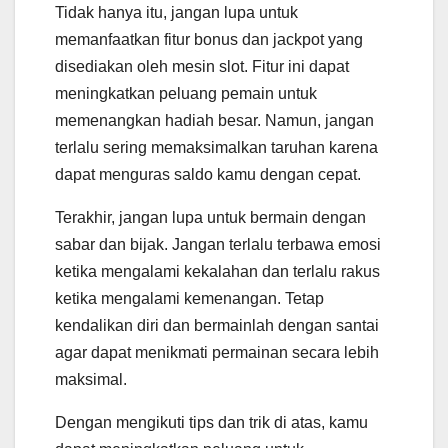
Tidak hanya itu, jangan lupa untuk
memanfaatkan fitur bonus dan jackpot yang
disediakan oleh mesin slot. Fitur ini dapat
meningkatkan peluang pemain untuk
memenangkan hadiah besar. Namun, jangan
terlalu sering memaksimalkan taruhan karena
dapat menguras saldo kamu dengan cepat.
Terakhir, jangan lupa untuk bermain dengan
sabar dan bijak. Jangan terlalu terbawa emosi
ketika mengalami kekalahan dan terlalu rakus
ketika mengalami kemenangan. Tetap
kendalikan diri dan bermainlah dengan santai
agar dapat menikmati permainan secara lebih
maksimal.
Dengan mengikuti tips dan trik di atas, kamu