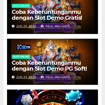
SLOT ONLINE
Coba Keberuntunganmu
dengan Slot Demo Gratis!
JUN 26, 2026
PAUL WILLIAMS
SLOT ONLINE
Coba Keberuntunganmu
dengan Slot Demo PG Soft!
JUN 24, 2026
PAUL WILLIAMS