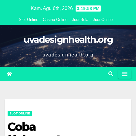
Skip
Kam. Agu 6th, 2026
3:19:59 PM
to
Slot Online
Casino Online
Judi Bola
Judi Online
content
uvadesignhealth.org
uvadesignhealth.org
SLOT ONLINE
Coba