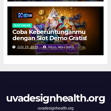
SLOT ONLINE
Coba Keberuntunganmu
dengan Slot Demo Gratis!
JUN 26, 2026
PAUL WILLIAMS
uvadesignhealth.org
uvadesignhealth.org