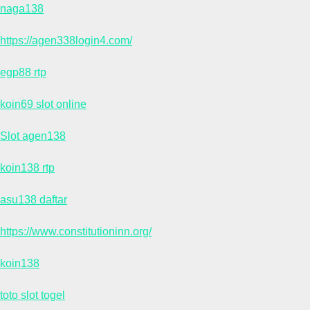
naga138
https://agen338login4.com/
egp88 rtp
koin69 slot online
Slot agen138
koin138 rtp
asu138 daftar
https://www.constitutioninn.org/
koin138
toto slot togel