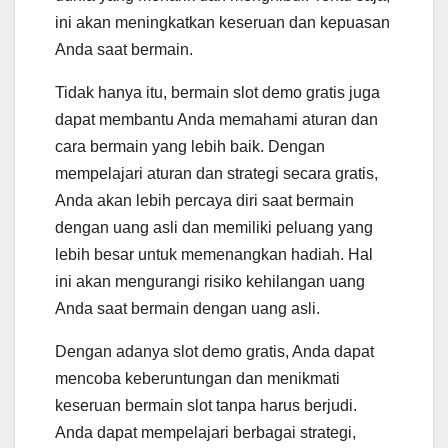
ini akan meningkatkan keseruan dan kepuasan
Anda saat bermain.
Tidak hanya itu, bermain slot demo gratis juga
dapat membantu Anda memahami aturan dan
cara bermain yang lebih baik. Dengan
mempelajari aturan dan strategi secara gratis,
Anda akan lebih percaya diri saat bermain
dengan uang asli dan memiliki peluang yang
lebih besar untuk memenangkan hadiah. Hal
ini akan mengurangi risiko kehilangan uang
Anda saat bermain dengan uang asli.
Dengan adanya slot demo gratis, Anda dapat
mencoba keberuntungan dan menikmati
keseruan bermain slot tanpa harus berjudi.
Anda dapat mempelajari berbagai strategi,