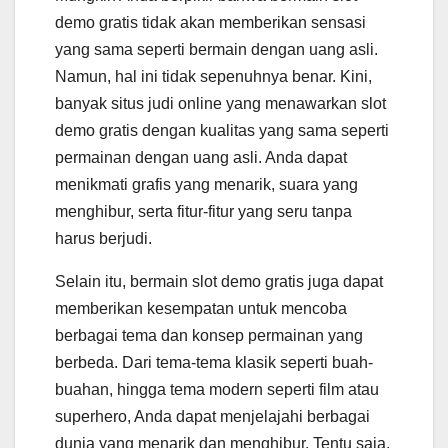
demo gratis tidak akan memberikan sensasi
yang sama seperti bermain dengan uang asli.
Namun, hal ini tidak sepenuhnya benar. Kini,
banyak situs judi online yang menawarkan slot
demo gratis dengan kualitas yang sama seperti
permainan dengan uang asli. Anda dapat
menikmati grafis yang menarik, suara yang
menghibur, serta fitur-fitur yang seru tanpa
harus berjudi.
Selain itu, bermain slot demo gratis juga dapat
memberikan kesempatan untuk mencoba
berbagai tema dan konsep permainan yang
berbeda. Dari tema-tema klasik seperti buah-
buahan, hingga tema modern seperti film atau
superhero, Anda dapat menjelajahi berbagai
dunia yang menarik dan menghibur. Tentu saja,