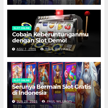
SLOT ONLINE
Cobain Keberuntunganmu
dengan Slot Demo!
AGU 7, 2026
PAUL WILLIAMS
SLOT ONLINE
Serunya Bermain Slot Gratis
di Indonesia
JUN 28, 2026
PAUL WILLIAMS