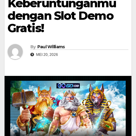
Keberuntunganmu
dengan Slot Demo
Gratis!
By
Paul Williams
MEI 20, 2026