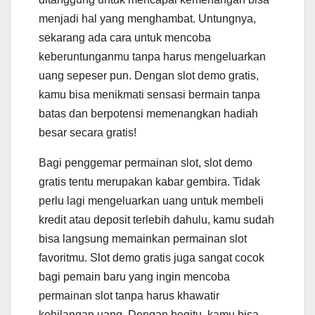
menjadi hal yang menghambat. Untungnya,
sekarang ada cara untuk mencoba
keberuntunganmu tanpa harus mengeluarkan
uang sepeser pun. Dengan slot demo gratis,
kamu bisa menikmati sensasi bermain tanpa
batas dan berpotensi memenangkan hadiah
besar secara gratis!
Bagi penggemar permainan slot, slot demo
gratis tentu merupakan kabar gembira. Tidak
perlu lagi mengeluarkan uang untuk membeli
kredit atau deposit terlebih dahulu, kamu sudah
bisa langsung memainkan permainan slot
favoritmu. Slot demo gratis juga sangat cocok
bagi pemain baru yang ingin mencoba
permainan slot tanpa harus khawatir
kehilangan uang. Dengan begitu, kamu bisa