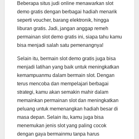
Beberapa situs judi online menawarkan slot
demo gratis dengan berbagai hadiah menarik
seperti voucher, barang elektronik, hingga
liburan gratis. Jadi, jangan anggap remeh
permainan slot demo gratis ini, siapa tahu kamu
bisa menjadi salah satu pemenangnya!
Selain itu, bermain slot demo gratis juga bisa
menjadi latihan yang baik untuk meningkatkan
kemampuanmu dalam bermain slot. Dengan
terus mencoba dan mempelajari berbagai
strategi, kamu akan semakin mahir dalam
memainkan permainan slot dan meningkatkan
peluang untuk memenangkan hadiah besar di
masa depan. Selain itu, kamu juga bisa
menemukan jenis slot yang paling cocok
dengan gaya bermainmu tanpa harus