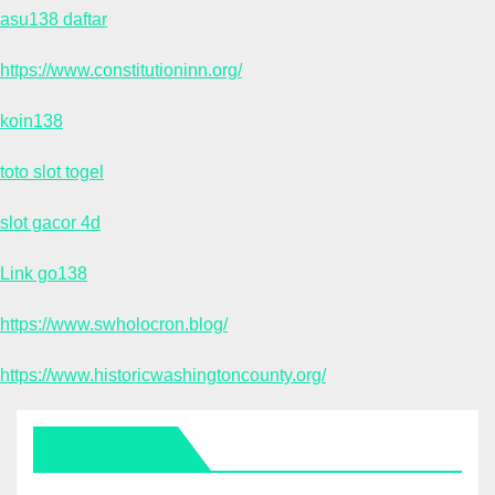
asu138 daftar
https://www.constitutioninn.org/
koin138
toto slot togel
slot gacor 4d
Link go138
https://www.swholocron.blog/
https://www.historicwashingtoncounty.org/
YOU MISSED