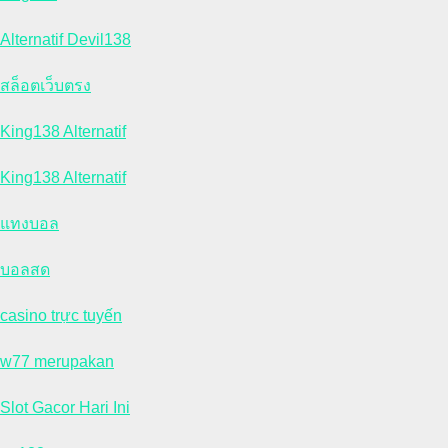
Alternatif Devil138
สล็อตเว็บตรง
King138 Alternatif
King138 Alternatif
แทงบอล
บอลสด
casino trực tuyến
w77 merupakan
Slot Gacor Hari Ini