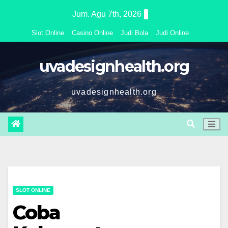
Skip
Jum. Agu 7th, 2026
to
Slot Online
Casino Online
Judi Bola
Judi Online
content
uvadesignhealth.org
uvadesignhealth.org
SLOT ONLINE
Coba