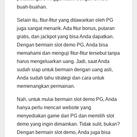
buah-buahan.
Selain itu, fitur-fitur yang ditawarkan oleh PG
juga sangat menarik. Ada fitur bonus, putaran
gratis, dan jackpot yang bisa Anda dapatkan.
Dengan bermain slot demo PG, Anda bisa
memahami dan menguji fitur-fitur tersebut tanpa
harus mengeluarkan uang. Jadi, saat Anda
sudah siap untuk bermain dengan uang asli,
Anda sudah tahu strategi dan cara untuk
memenangkan permainan.
Nah, untuk mulai bermain slot demo PG, Anda
hanya perlu mencari website yang
menyediakan game dari PG dan memilih slot
demo yang ingin dimainkan. Tidak sulit, bukan?
Dengan bermain slot demo, Anda juga bisa