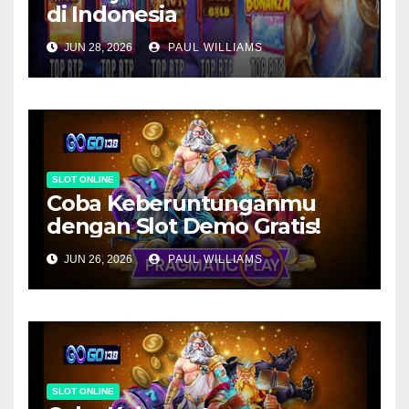
di Indonesia
JUN 28, 2026
PAUL WILLIAMS
SLOT ONLINE
Coba Keberuntunganmu
dengan Slot Demo Gratis!
JUN 26, 2026
PAUL WILLIAMS
SLOT ONLINE