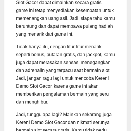
Slot Gacor dapat dimainkan secara gratis,
game ini tetap menyediakan kesempatan untuk
memenangkan uang asli. Jadi, siapa tahu kamu
beruntung dan dapat membawa pulang hadiah
yang menarik dari game ini.
Tidak hanya itu, dengan fitur-fitur menarik
seperti bonus, putaran gratis, dan jackpot, kamu
juga dapat merasakan sensasi menegangkan
dan adrenalin yang terpacu saat bermain slot.
Jadi, jangan ragu lagi untuk mencoba Keren!
Demo Slot Gacor, karena game ini akan
memberikan pengalaman bermain yang seru
dan menghibur.
Jadi, tunggu apa lagi? Mainkan sekarang juga
Keren! Demo Slot Gacor dan nikmati serunya
bermain slot secara gratis. Kamu tidak perlu