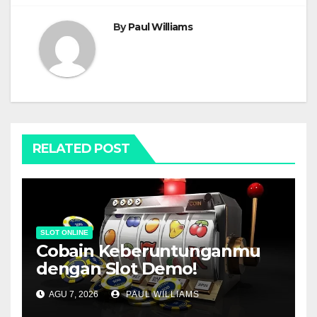
By
Paul Williams
RELATED POST
SLOT ONLINE
Cobain Keberuntunganmu
dengan Slot Demo!
AGU 7, 2026
PAUL WILLIAMS