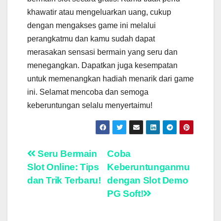
khawatir atau mengeluarkan uang, cukup
dengan mengakses game ini melalui
perangkatmu dan kamu sudah dapat
merasakan sensasi bermain yang seru dan
menegangkan. Dapatkan juga kesempatan
untuk memenangkan hadiah menarik dari game
ini. Selamat mencoba dan semoga
keberuntungan selalu menyertaimu!
Navigasi
Seru Bermain
Coba
Slot Online: Tips
Keberuntunganmu
pos
dan Trik Terbaru!
dengan Slot Demo
PG Soft!