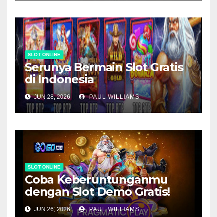
SLOT ONLINE
Serunya Bermain Slot Gratis
di Indonesia
JUN 28, 2026
PAUL WILLIAMS
SLOT ONLINE
Coba Keberuntunganmu
dengan Slot Demo Gratis!
JUN 26, 2026
PAUL WILLIAMS