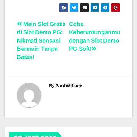
Navigasi
Main Slot Gratis
Coba
di Slot Demo PG:
Keberuntunganmu
pos
Nikmati Sensasi
dengan Slot Demo
Bermain Tanpa
PG Soft!
Batas!
By
Paul Williams