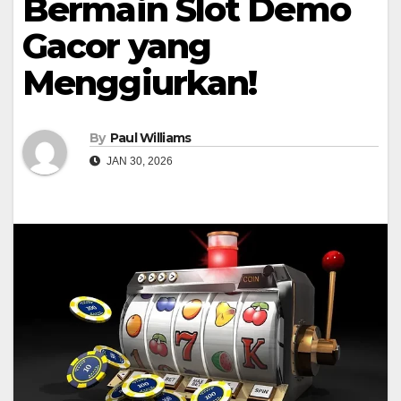
Bermain Slot Demo
Gacor yang
Menggiurkan!
By
Paul Williams
JAN 30, 2026