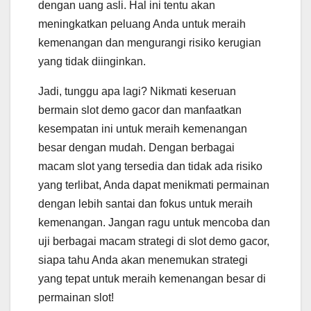
dengan uang asli. Hal ini tentu akan
meningkatkan peluang Anda untuk meraih
kemenangan dan mengurangi risiko kerugian
yang tidak diinginkan.
Jadi, tunggu apa lagi? Nikmati keseruan
bermain slot demo gacor dan manfaatkan
kesempatan ini untuk meraih kemenangan
besar dengan mudah. Dengan berbagai
macam slot yang tersedia dan tidak ada risiko
yang terlibat, Anda dapat menikmati permainan
dengan lebih santai dan fokus untuk meraih
kemenangan. Jangan ragu untuk mencoba dan
uji berbagai macam strategi di slot demo gacor,
siapa tahu Anda akan menemukan strategi
yang tepat untuk meraih kemenangan besar di
permainan slot!