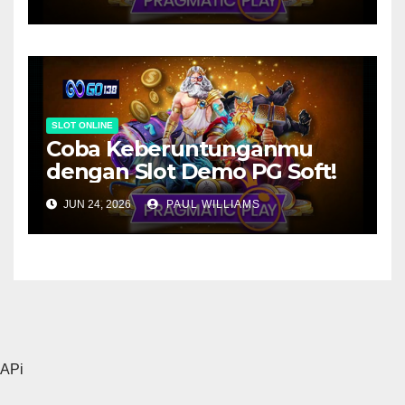
SLOT ONLINE
Coba Keberuntunganmu
dengan Slot Demo PG Soft!
JUN 24, 2026
PAUL WILLIAMS
APi