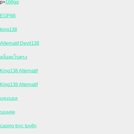
p>
168gg
EGP88
king138
Alternatif Devil138
สล็อตเว็บตรง
King138 Alternatif
King138 Alternatif
แทงบอล
บอลสด
casino trực tuyến