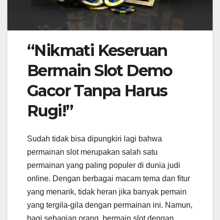
“Nikmati Keseruan
Bermain Slot Demo
Gacor Tanpa Harus
Rugi!”
Sudah tidak bisa dipungkiri lagi bahwa
permainan slot merupakan salah satu
permainan yang paling populer di dunia judi
online. Dengan berbagai macam tema dan fitur
yang menarik, tidak heran jika banyak pemain
yang tergila-gila dengan permainan ini. Namun,
bagi sebagian orang, bermain slot dengan