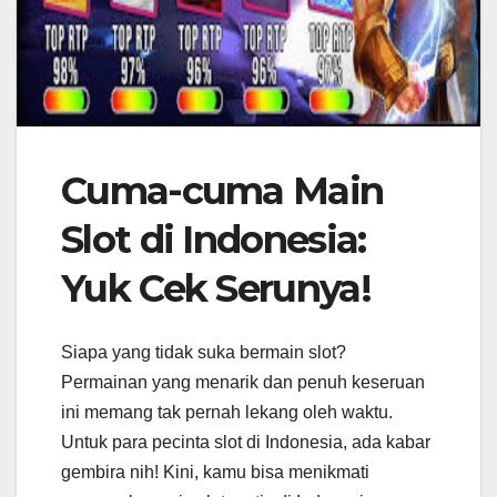
Cuma-cuma Main
Slot di Indonesia:
Yuk Cek Serunya!
Siapa yang tidak suka bermain slot?
Permainan yang menarik dan penuh keseruan
ini memang tak pernah lekang oleh waktu.
Untuk para pecinta slot di Indonesia, ada kabar
gembira nih! Kini, kamu bisa menikmati