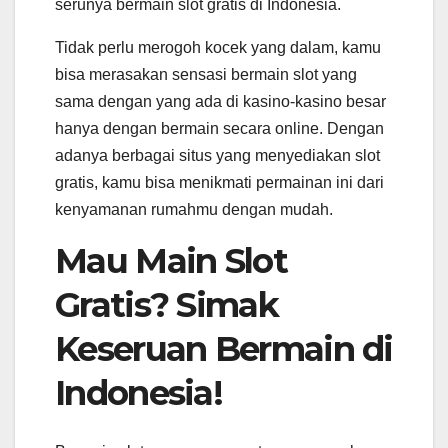
serunya bermain slot gratis di Indonesia.
Tidak perlu merogoh kocek yang dalam, kamu
bisa merasakan sensasi bermain slot yang
sama dengan yang ada di kasino-kasino besar
hanya dengan bermain secara online. Dengan
adanya berbagai situs yang menyediakan slot
gratis, kamu bisa menikmati permainan ini dari
kenyamanan rumahmu dengan mudah.
Mau Main Slot
Gratis? Simak
Keseruan Bermain di
Indonesia!