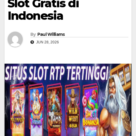
Slot Gratis di
Indonesia
By
Paul Williams
JUN 28, 2026