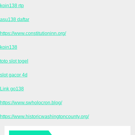
koin138 rtp
asu138 daftar
https://www.constitutioninn.org/
koin138
toto slot togel
slot gacor 4d
Link go138
https://www.swholocron.blog/
https://www.historicwashingtoncounty.org/