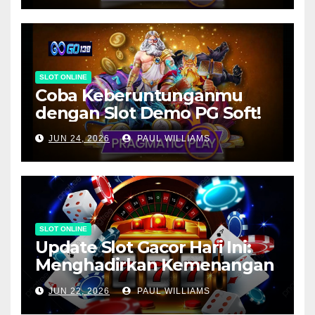
SLOT ONLINE
Coba Keberuntunganmu
dengan Slot Demo PG Soft!
JUN 24, 2026
PAUL WILLIAMS
SLOT ONLINE
Update Slot Gacor Hari Ini:
Menghadirkan Kemenangan
Besar!
JUN 22, 2026
PAUL WILLIAMS