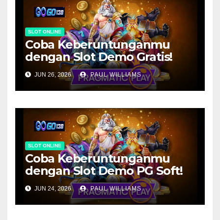
SLOT ONLINE
Coba Keberuntunganmu
dengan Slot Demo Gratis!
JUN 26, 2026
PAUL WILLIAMS
SLOT ONLINE
Coba Keberuntunganmu
dengan Slot Demo PG Soft!
JUN 24, 2026
PAUL WILLIAMS