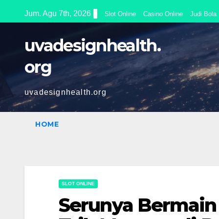
Skip
Jum. Agu 7th, 2026
Slot Online
Casino Online
Judi Bola
to
content
uvadesignhealth.
org
uvadesignhealth.org
HOME
SLOT ONLINE
Serunya Bermain S