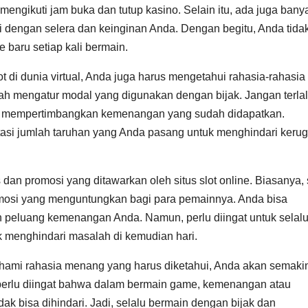
engikuti jam buka dan tutup kasino. Selain itu, ada juga bany
i dengan selera dan keinginan Anda. Dengan begitu, Anda tida
baru setiap kali bermain.
 di dunia virtual, Anda juga harus mengetahui rahasia-rahasia
ah mengatur modal yang digunakan dengan bijak. Jangan terla
pa mempertimbangkan kemenangan yang sudah didapatkan.
asi jumlah taruhan yang Anda pasang untuk menghindari kerug
dan promosi yang ditawarkan oleh situs slot online. Biasanya, 
mosi yang menguntungkan bagi para pemainnya. Anda bisa
 peluang kemenangan Anda. Namun, perlu diingat untuk selal
 menghindari masalah di kemudian hari.
mahami rahasia menang yang harus diketahui, Anda akan semaki
 perlu diingat bahwa dalam bermain game, kemenangan atau
k bisa dihindari. Jadi, selalu bermain dengan bijak dan