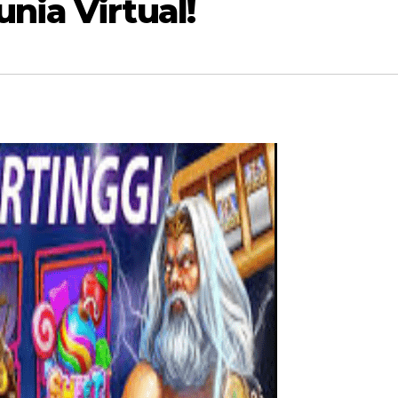
nia Virtual!