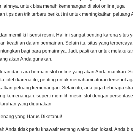
lainnya, untuk bisa meraih kemenangan di slot online juga
klah tips dan trik terbaru berikut ini untuk meningkatkan peluang
 dan memiliki lisensi resmi. Hal ini sangat penting karena situs 
 keadilan dalam permainan. Selain itu, situs yang terpercaya
ungkan bagi para pemainnya. Jadi, pastikan untuk melakukan 
e yang akan Anda gunakan.
aturan dan cara bermain slot online yang akan Anda mainkan. S
a, oleh karena itu, penting untuk memahami aturan tersebut ag
atkan peluang kemenangan. Selain itu, ada juga beberapa stra
ang kemenangan, seperti memilih mesin slot dengan persentase
 taruhan yang digunakan.
 Menang yang Harus Diketahui!
ah Anda tidak perlu khawatir tentang waktu dan lokasi. Anda bi