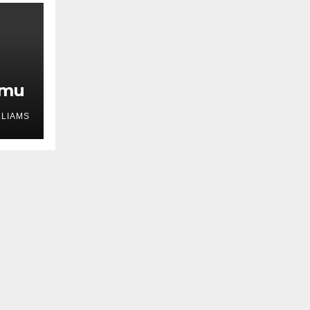
nmu
mo
LLIAMS