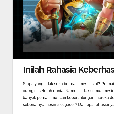
Inilah Rahasia Keberhas
Siapa yang tidak suka bermain mesin slot? Permain
orang di seluruh dunia. Namun, tidak semua mesi
banyak pemain mencari keberuntungan mereka deng
sebenarnya mesin slot gacor? Dan apa rahasiany