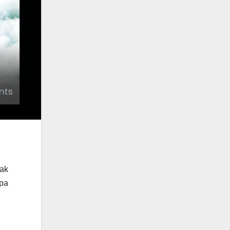
yak
apa