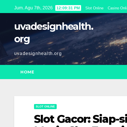
Skip
Jum. Agu 7th, 2026
12:09:33 PM
Slot Online
Casino Onl
to
content
uvadesignhealth.
org
uvadesignhealth.org
HOME
SLOT ONLINE
Slot Gacor: Siap-