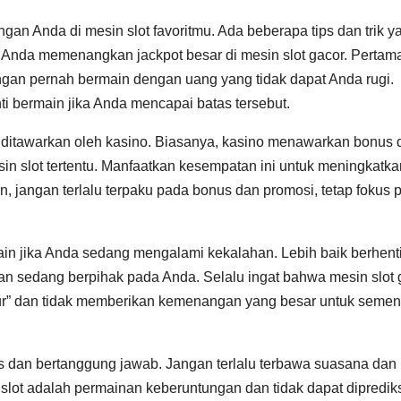
n Anda di mesin slot favoritmu. Ada beberapa tips dan trik y
Anda memenangkan jackpot besar di mesin slot gacor. Pertam
ngan pernah bermain dengan uang yang tidak dapat Anda rugi.
nti bermain jika Anda mencapai batas tersebut.
 ditawarkan oleh kasino. Biasanya, kasino menawarkan bonus 
in slot tertentu. Manfaatkan kesempatan ini untuk meningkatka
jangan terlalu terpaku pada bonus dan promosi, tetap fokus 
in jika Anda sedang mengalami kekalahan. Lebih baik berhent
gan sedang berpihak pada Anda. Selalu ingat bahwa mesin slot 
dur” dan tidak memberikan kemenangan yang besar untuk semen
as dan bertanggung jawab. Jangan terlalu terbawa suasana dan
lot adalah permainan keberuntungan dan tidak dapat diprediks