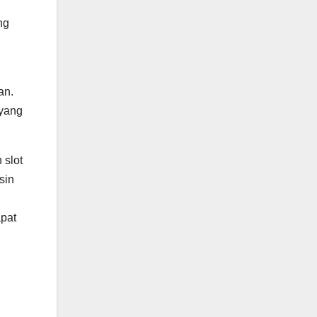
ng
an.
 yang
 slot
sin
apat