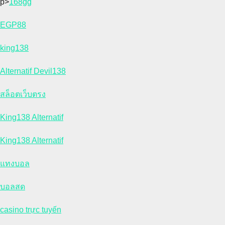
p>
168gg
EGP88
king138
Alternatif Devil138
สล็อตเว็บตรง
King138 Alternatif
King138 Alternatif
แทงบอล
บอลสด
casino trực tuyến