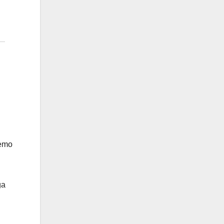
Demo
ga