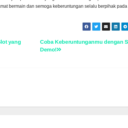
amat bermain dan semoga keberuntungan selalu berpihak pada
lot yang
Coba Keberuntunganmu dengan S
Demo!