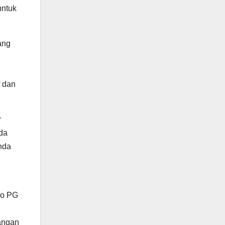
untuk
ang
g
f dan
r
nda
nda
mo PG
nangan