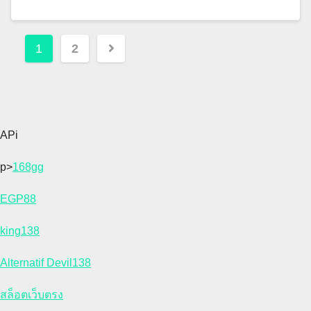
Paginasi
1
2
pos
APi
p>
168gg
EGP88
king138
Alternatif Devil138
สล็อตเว็บตรง