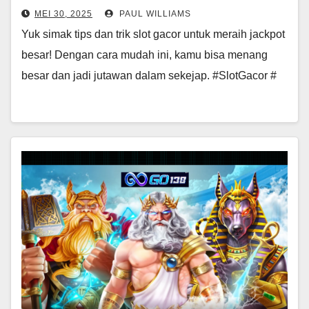
MEI 30, 2025
PAUL WILLIAMS
Yuk simak tips dan trik slot gacor untuk meraih jackpot
besar! Dengan cara mudah ini, kamu bisa menang
besar dan jadi jutawan dalam sekejap. #SlotGacor #