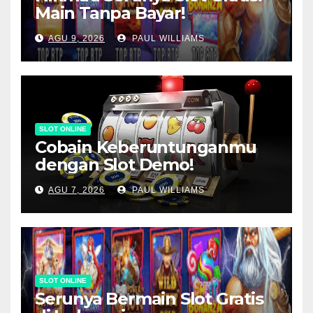
Main Tanpa Bayar!
AGU 9, 2026
PAUL WILLIAMS
SLOT ONLINE
Cobain Keberuntunganmu
dengan Slot Demo!
AGU 7, 2026
PAUL WILLIAMS
SLOT ONLINE
Serunya Bermain Slot Gratis