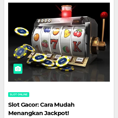
SLOT ONLINE
Slot Gacor: Cara Mudah
Menangkan Jackpot!