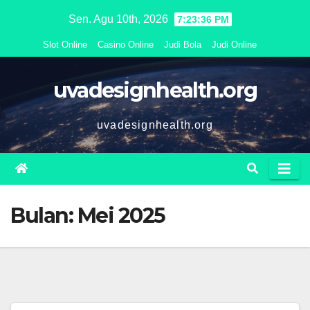
Skip
Sen. Agu 10th, 2026
7:23:37 PM
to
Slot Online
Casino Online
Judi Bola
Judi Online
content
uvadesignhealth.org
uvadesignhealth.org
Bulan:
Mei 2025