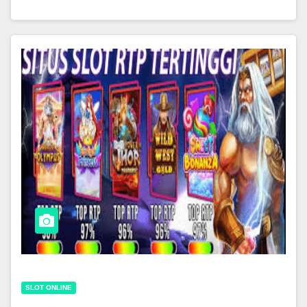
SLOT ONLINE