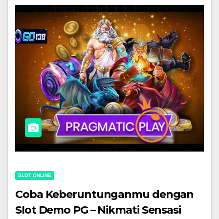
SLOT ONLINE
Coba Keberuntunganmu dengan
Slot Demo PG – Nikmati Sensasi