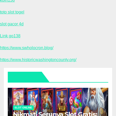
koin138
toto slot togel
slot gacor 4d
Link go138
https://www.swholocron.blog/
https://www.historicwashingtoncounty.org/
YOU MISSED
SLOT ONLINE
Nikmati Serunya Slot Gratis: