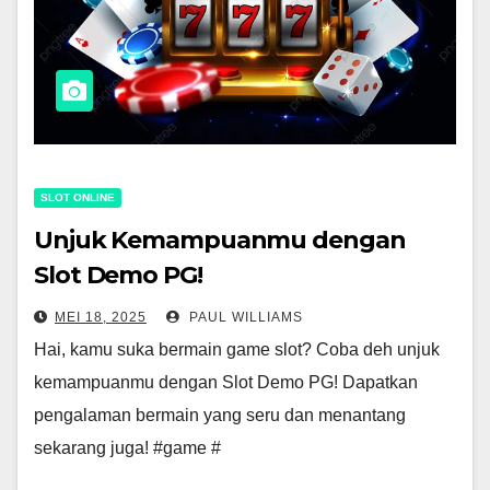
SLOT ONLINE
Unjuk Kemampuanmu dengan
Slot Demo PG!
MEI 18, 2025
PAUL WILLIAMS
Hai, kamu suka bermain game slot? Coba deh unjuk
kemampuanmu dengan Slot Demo PG! Dapatkan
pengalaman bermain yang seru dan menantang
sekarang juga! #game #