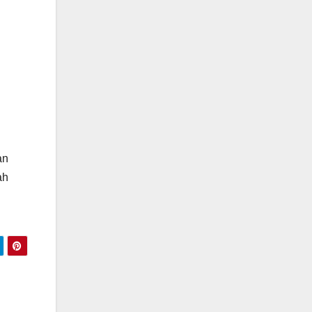
an
ah