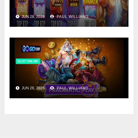
SLOT ONLINE
Serunya Bermain Slot Gratis
di Indonesia
JUN 28, 2026
PAUL WILLIAMS
SLOT ONLINE
Coba Keberuntunganmu
dengan Slot Demo Gratis!
JUN 26, 2026
PAUL WILLIAMS