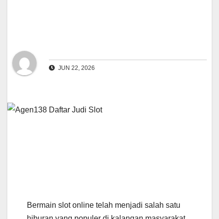
Hari Ini:
Menghadirkan
Kemenangan Besar!
By
Paul Williams
JUN 22, 2026
Raih Keberuntungan
dengan Slot Gacor
Terbaru