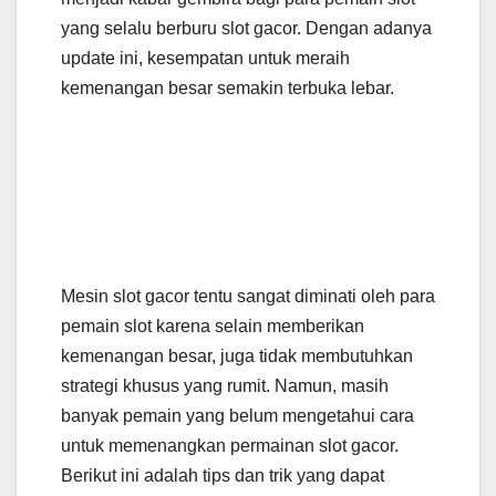
memberikan kemenangan. Hal ini tentu
menjadi kabar gembira bagi para pemain slot
yang selalu berburu slot gacor. Dengan adanya
update ini, kesempatan untuk meraih
kemenangan besar semakin terbuka lebar.
Update Terkini: Tips
dan Trik Menang di
Slot Gacor Hari Ini!
Mesin slot gacor tentu sangat diminati oleh para
pemain slot karena selain memberikan
kemenangan besar, juga tidak membutuhkan
strategi khusus yang rumit. Namun, masih
banyak pemain yang belum mengetahui cara
untuk memenangkan permainan slot gacor.