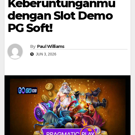
Keberuntunganmu
dengan Slot Demo
PG Soft!
By
Paul Williams
JUN 3, 2026