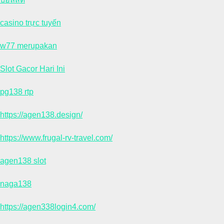
casino trực tuyến
w77 merupakan
Slot Gacor Hari Ini
pg138 rtp
https://agen138.design/
https://www.frugal-rv-travel.com/
agen138 slot
naga138
https://agen338login4.com/