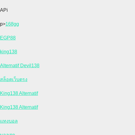
APi
p>
168gg
EGP88
king138
Alternatif Devil138
สล็อตเว็บตรง
King138 Alternatif
King138 Alternatif
แทงบอล
บอลสด