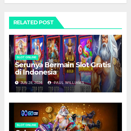
RELATED POST
SLOT ONLINE
Serunya Bermain Slot Gratis
di Indonesia
JUN 28, 2026
PAUL WILLIAMS
SLOT ONLINE