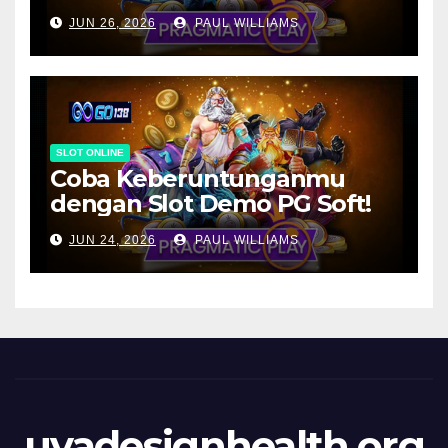
JUN 26, 2026
PAUL WILLIAMS
SLOT ONLINE
Coba Keberuntunganmu
dengan Slot Demo PG Soft!
JUN 24, 2026
PAUL WILLIAMS
uvadesignhealth.org