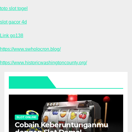
toto slot togel
slot gacor 4d
Link go138
https://www.swholocron.blog/
https://www.historicwashingtoncounty.org/
YOU MISSED
SLOT ONLINE
Cobain Keberuntunganmu