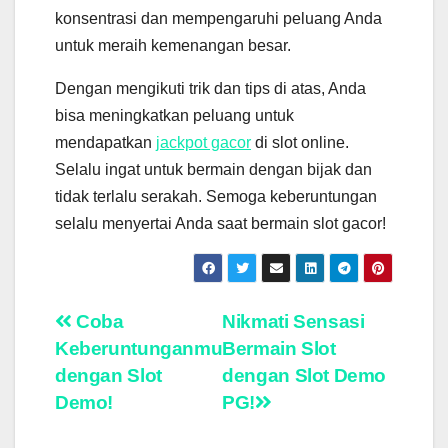
konsentrasi dan mempengaruhi peluang Anda
untuk meraih kemenangan besar.
Dengan mengikuti trik dan tips di atas, Anda
bisa meningkatkan peluang untuk
mendapatkan
jackpot gacor
di slot online.
Selalu ingat untuk bermain dengan bijak dan
tidak terlalu serakah. Semoga keberuntungan
selalu menyertai Anda saat bermain slot gacor!
Navigasi
Coba
Nikmati Sensasi
Keberuntunganmu
Bermain Slot
pos
dengan Slot
dengan Slot Demo
Demo!
PG!