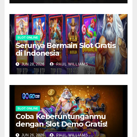
SLOT ONLINE
Serunya Bermain Slot Gratis
di Indonesia
JUN 28, 2026
PAUL WILLIAMS
SLOT ONLINE
Coba Keberuntunganmu
dengan Slot Demo Gratis!
JUN 26, 2026
PAUL WILLIAMS