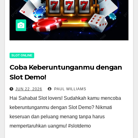
SLOT ONLINE
Coba Keberuntunganmu dengan
Slot Demo!
JUN 22, 2026
PAUL WILLIAMS
Hai Sahabat Slot lovers! Sudahkah kamu mencoba
keberuntunganmu dengan Slot Demo? Nikmati
keseruan dan peluang menang tanpa harus
mempertaruhkan uangmu! #slotdemo