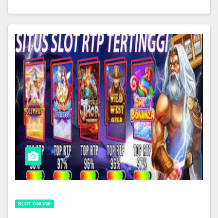
SLOT ONLINE