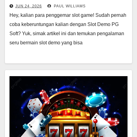
JUN 24, 2026
PAUL WILLIAMS
Hey, kalian para penggemar slot game! Sudah pernah
coba keberuntungan kalian dengan Slot Demo PG
Soft? Yuk, simak artikel ini dan temukan pengalaman
seru bermain slot demo yang bisa