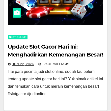
SLOT ONLINE
Update Slot Gacor Hari Ini:
Menghadirkan Kemenangan Besar!
JUN 22, 2026
PAUL WILLIAMS
Hai para pecinta judi slot online, sudah tau belum
tentang update slot gacor hari ini? Yuk simak artikel ini
dan temukan cara untuk meraih kemenangan besar!
#slotgacor #judionline