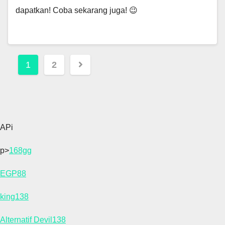
dapatkan! Coba sekarang juga! 😉
Paginasi
1
2
pos
APi
p>
168gg
EGP88
king138
Alternatif Devil138