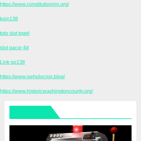
https://www.constitutioninn.org/
koin138
toto slot togel
slot gacor 4d
Link go138
https://www.swholocron.blog/
https://www.historicwashingtoncounty.org/
YOU MISSED